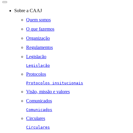
Toggle
navigation
Sobre a CAAJ
Quem somos
O que fazemos
Organização
Regulamentos
Legislação
Legislação
Protocolos
Protocolos insitucionais
Visão, missão e valores
Comunicados
Comunicados
Circulares
Circulares