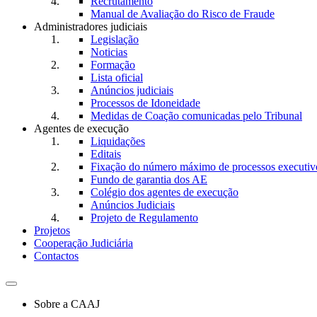
Recrutamento
Manual de Avaliação do Risco de Fraude
Administradores judiciais
Legislação
Noticias
Formação
Lista oficial
Anúncios judiciais
Processos de Idoneidade
Medidas de Coação comunicadas pelo Tribunal
Agentes de execução
Liquidações
Editais
Fixação do número máximo de processos executivo
Fundo de garantia dos AE
Colégio dos agentes de execução
Anúncios Judiciais
Projeto de Regulamento
Projetos
Cooperação Judiciária
Contactos
Toggle
navigation
Sobre a CAAJ