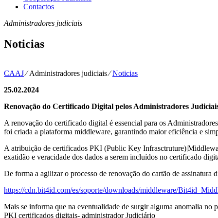
Contactos
Administradores judiciais
Noticias
CAAJ
⁄
Administradores judiciais
⁄
Noticias
25.02.2024
Renovação do Certificado Digital pelos Administradores Judiciai
A renovação do certificado digital é essencial para os Administradores
foi criada a plataforma middleware, garantindo maior eficiência e sim
A atribuição de certificados PKI (Public Key Infrasctruture)|Middlewa
exatidão e veracidade dos dados a serem incluídos no certificado digit
De forma a agilizar o processo de renovação do cartão de assinatura di
https://cdn.bit4id.com/es/soporte/downloads/middleware/Bit4id_Mid
Mais se informa que na eventualidade de surgir alguma anomalia no pr
PKI certificados digitais- administrador Judiciário