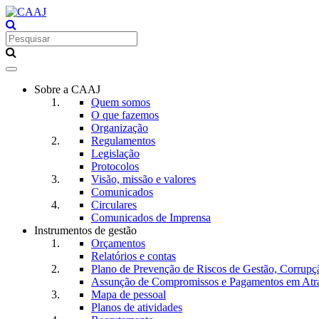
Toggle
navigation
Sobre a CAAJ
Quem somos
O que fazemos
Organização
Regulamentos
Legislação
Protocolos
Visão, missão e valores
Comunicados
Circulares
Comunicados de Imprensa
Instrumentos de gestão
Orçamentos
Relatórios e contas
Plano de Prevenção de Riscos de Gestão, Corrupç
Assunção de Compromissos e Pagamentos em Atr
Mapa de pessoal
Planos de atividades