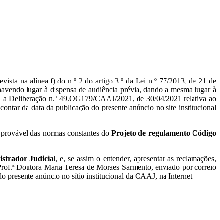
ta na alínea f) do n.º 2 do artigo 3.º da Lei n.º 77/2013, de 21 de
, havendo lugar à dispensa de audiência prévia, dando a mesma lugar à
A), a Deliberação n.º 49.OG179/CAAJ/2021, de 30/04/2021 relativa ao
a contar da data da publicação do presente anúncio no site institucional
o provável das normas constantes do
Projeto de regulamento Código
strador Judicial
, e, se assim o entender, apresentar as reclamações,
Prof.ª Doutora Maria Teresa de Moraes Sarmento, enviado por correio
 presente anúncio no sítio institucional da CAAJ, na Internet.