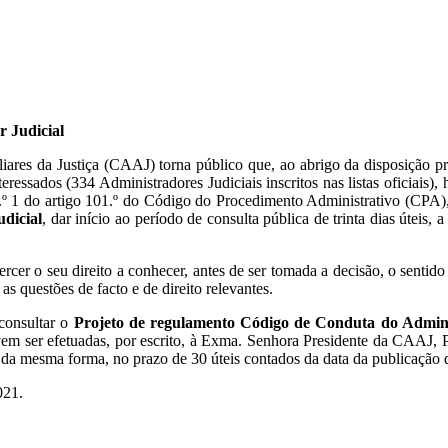
 Judicial
 da Justiça (CAAJ) torna público que, ao abrigo da disposição previs
essados (334 Administradores Judiciais inscritos nas listas oficiais)
no n.º 1 do artigo 101.º do Código do Procedimento Administrativo (CP
dicial
, dar início ao período de consulta pública de trinta dias úteis, 
rcer o seu direito a conhecer, antes de ser tomada a decisão, o sentid
as questões de facto e de direito relevantes.
 consultar o
Projeto de regulamento Código de Conduta do Admini
vem ser efetuadas, por escrito, à Exma. Senhora Presidente da CAAJ, 
 da mesma forma, no prazo de 30 úteis contados da data da publicação do
021.