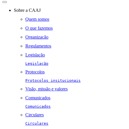
Toggle
navigation
Sobre a CAAJ
Quem somos
O que fazemos
Organização
Regulamentos
Legislação
Legislação
Protocolos
Protocolos insitucionais
Visão, missão e valores
Comunicados
Comunicados
Circulares
Circulares