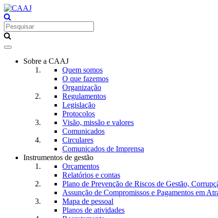
Toggle
navigation
Sobre a CAAJ
Quem somos
O que fazemos
Organização
Regulamentos
Legislação
Protocolos
Visão, missão e valores
Comunicados
Circulares
Comunicados de Imprensa
Instrumentos de gestão
Orçamentos
Relatórios e contas
Plano de Prevenção de Riscos de Gestão, Corrupç
Assunção de Compromissos e Pagamentos em Atr
Mapa de pessoal
Planos de atividades