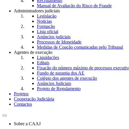
Recrutamento
Manual de Avaliação do Risco de Fraude
Administradores judiciais
Legislação
Noticias
Formação
Lista oficial
Anúncios judiciais
Processos de Idoneidade
Medidas de Coação comunicadas pelo Tribunal
Agentes de execução
Liquidações
Editais
Fixação do número máximo de processos executivo
Fundo de garantia dos AE
Colégio dos agentes de execução
Anúncios Judiciais
Projeto de Regulamento
Projetos
Cooperação Judiciária
Contactos
Toggle
navigation
Sobre a CAAJ