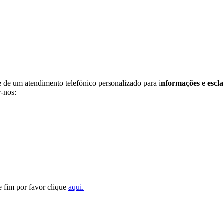
de um atendimento telefónico personalizado para i
nformações e escl
r-nos:
se fim por favor clique
aqui.