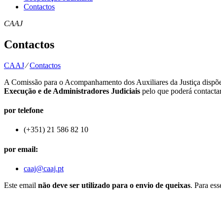
Contactos
CAAJ
Contactos
CAAJ
⁄
Contactos
A Comissão para o Acompanhamento dos Auxiliares da Justiça dispõe 
Execução e de Administradores Judiciais
pelo que poderá contacta
por telefone
(+351) 21 586 82 10
por email
:
caaj@caaj.pt
Este email
não deve ser utilizado para o envio de queixas
. Para es