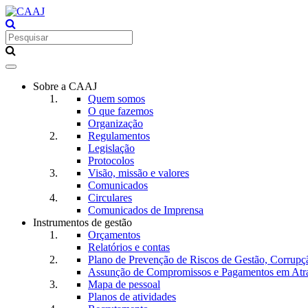
Toggle
navigation
Sobre a CAAJ
Quem somos
O que fazemos
Organização
Regulamentos
Legislação
Protocolos
Visão, missão e valores
Comunicados
Circulares
Comunicados de Imprensa
Instrumentos de gestão
Orçamentos
Relatórios e contas
Plano de Prevenção de Riscos de Gestão, Corrupç
Assunção de Compromissos e Pagamentos em Atr
Mapa de pessoal
Planos de atividades