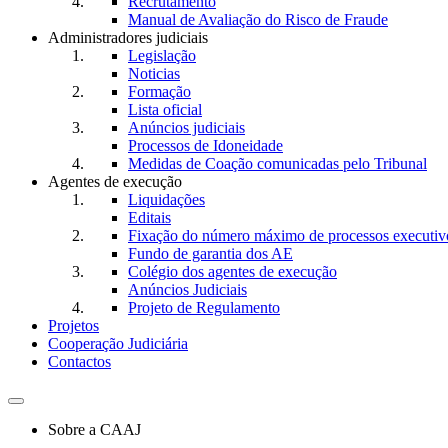
Recrutamento
Manual de Avaliação do Risco de Fraude
Administradores judiciais
Legislação
Noticias
Formação
Lista oficial
Anúncios judiciais
Processos de Idoneidade
Medidas de Coação comunicadas pelo Tribunal
Agentes de execução
Liquidações
Editais
Fixação do número máximo de processos executivo
Fundo de garantia dos AE
Colégio dos agentes de execução
Anúncios Judiciais
Projeto de Regulamento
Projetos
Cooperação Judiciária
Contactos
Toggle
navigation
Sobre a CAAJ