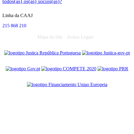
todos(as) os(as) sócios(as)?
Linha da CAAJ
215 868 210
Mapa do Site
Avisos Legais