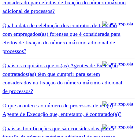
considerado para efeitos de fixação do número máximo
adicional de processos?
Qual a data de celebração dos contratos de trabalho
com empregados(as) forenses que é considerada para
efeitos de fixação do número máximo adicional de
processos?
Quais os requisitos que os(as) Agentes de Execução
contratados(as) têm que cumprir para serem
considerados na fixação do número máximo adicional
de processos?
O que acontece ao número de processos de um(a)
Agente de Execução que, entretanto, é contratado(a)?
Quais as bonificações que são consideradas para a
fixação do número máximo adicional de processos