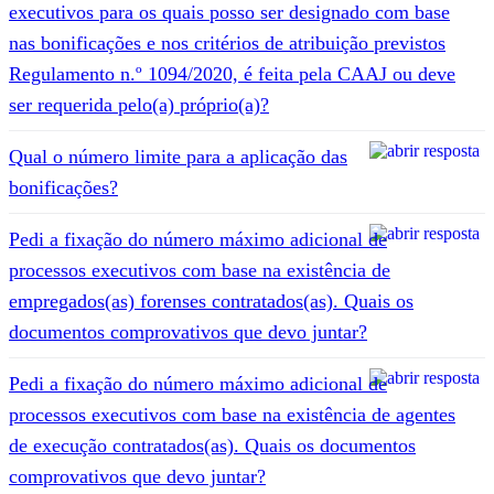
executivos para os quais posso ser designado com base
nas bonificações e nos critérios de atribuição previstos
Regulamento n.º 1094/2020, é feita pela CAAJ ou deve
ser requerida pelo(a) próprio(a)?
Qual o número limite para a aplicação das
bonificações?
Pedi a fixação do número máximo adicional de
processos executivos com base na existência de
empregados(as) forenses contratados(as). Quais os
documentos comprovativos que devo juntar?
Pedi a fixação do número máximo adicional de
processos executivos com base na existência de agentes
de execução contratados(as). Quais os documentos
comprovativos que devo juntar?