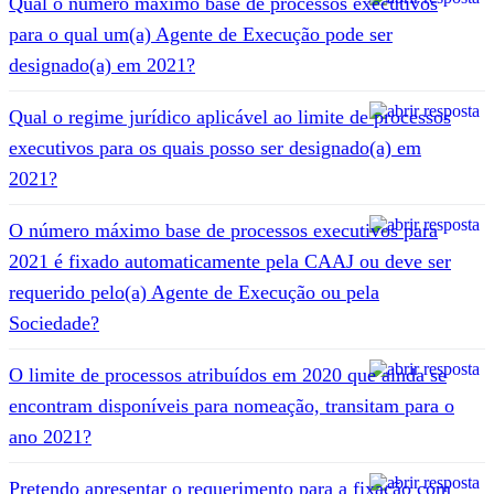
Qual o número máximo base de processos executivos
para o qual um(a) Agente de Execução pode ser
designado(a) em 2021?
Qual o regime jurídico aplicável ao limite de processos
executivos para os quais posso ser designado(a) em
2021?
O número máximo base de processos executivos para
2021 é fixado automaticamente pela CAAJ ou deve ser
requerido pelo(a) Agente de Execução ou pela
Sociedade?
O limite de processos atribuídos em 2020 que ainda se
encontram disponíveis para nomeação, transitam para o
ano 2021?
Pretendo apresentar o requerimento para a fixação com