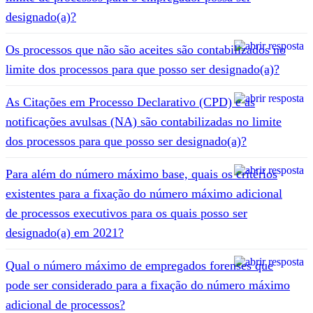
designado(a)?
Os processos que não são aceites são contabilizados no
limite dos processos para que posso ser designado(a)?
As Citações em Processo Declarativo (CPD) e as
notificações avulsas (NA) são contabilizadas no limite
dos processos para que posso ser designado(a)?
Para além do número máximo base, quais os critérios
existentes para a fixação do número máximo adicional
de processos executivos para os quais posso ser
designado(a) em 2021?
Qual o número máximo de empregados forenses que
pode ser considerado para a fixação do número máximo
adicional de processos?