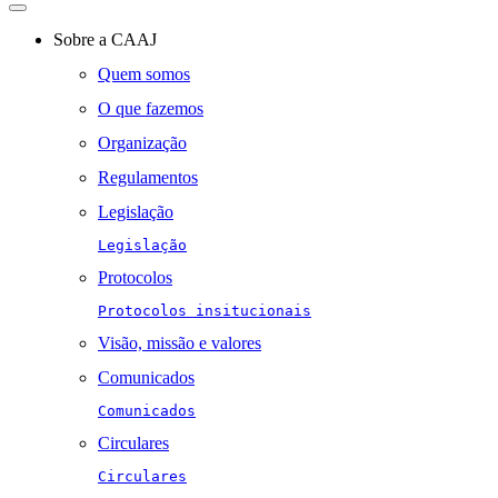
Toggle
navigation
Sobre a CAAJ
Quem somos
O que fazemos
Organização
Regulamentos
Legislação
Legislação
Protocolos
Protocolos insitucionais
Visão, missão e valores
Comunicados
Comunicados
Circulares
Circulares